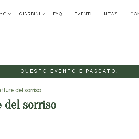
AMO
GIARDINI
FAQ
EVENTI
NEWS
CO
QUESTO EVENTO È PASSATO.
etture del sorriso
e del sorriso