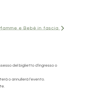
Mamme e Bebè in fascia
ssesso del biglietto d’ingresso o
erà o annullerà l’evento.
te.