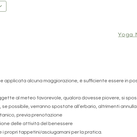
Yoga 
ene applicata alcuna maggiorazione, è sufficiente essere in po
gette al meteo favorevole, qualora dovesse piovere, si spost
 se possibile, verranno spostate all’erbario, altrimenti annulla
 botanico, previa prenotazione
one delle attività del benessere
e i propri tappetini/asciugamani per la pratica.