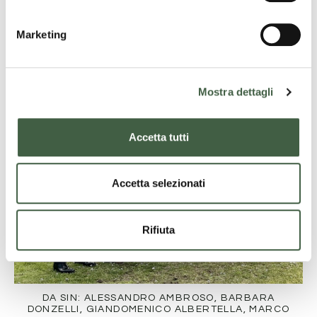
n
e
Marketing
d
e
l
Mostra dettagli
c
o
n
Accetta tutti
s
e
n
Accetta selezionati
s
o
Rifiuta
DA SIN: ALESSANDRO AMBROSO, BARBARA
DONZELLI, GIANDOMENICO ALBERTELLA, MARCO