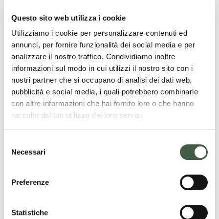
Consigliera,
dott.ssa Barbara Donzelli
Questo sito web utilizza i cookie
Revisore legale monocratico
Utilizziamo i cookie per personalizzare contenuti ed
annunci, per fornire funzionalità dei social media e per
dott. Alessandro Ambroso
, effettivo
analizzare il nostro traffico. Condividiamo inoltre
dott. Roberto Bussi
, supplente
informazioni sul modo in cui utilizzi il nostro sito con i
Assemblea di Partecipazione
nostri partner che si occupano di analisi dei dati web,
pubblicità e social media, i quali potrebbero combinarle
Allo stato, non costituita
con altre informazioni che hai fornito loro o che hanno
Con le deliberazioni assunte il 18 marzo 2026 dal
raccolto dal tuo utilizzo dei loro servizi.
Consiglio di Indirizzo e con il successivo insediamento
del Consiglio di Amministrazione il 25 marzo 2026, si è
S
completato il nuovo assetto degli organi della
Necessari
e
Fondazione.
l
e
Preferenze
L’Organigramma completo è disponibile nella sezione
z
Trasparenza.
i
o
Statistiche