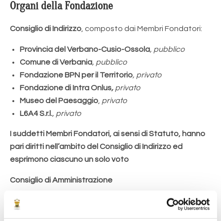
Organi della Fondazione
Consiglio di Indirizzo
, composto dai Membri Fondatori:
Provincia del Verbano-Cusio-Ossola
, pubblico
Comune di Verbania
, pubblico
Fondazione BPN per il Territorio
, privato
Fondazione di Intra Onlus
,
privato
Museo del Paesaggio
,
privato
L6A4 S.r.l.
, privato
I suddetti Membri Fondatori, ai sensi di Statuto, hanno
pari diritti nell’ambito del Consiglio di Indirizzo ed
esprimono ciascuno un solo voto
Consiglio di Amministrazione
Presidente,
arch. Giandomenico Albertella
Vicepresidente,
dott. Marco Padulazzi