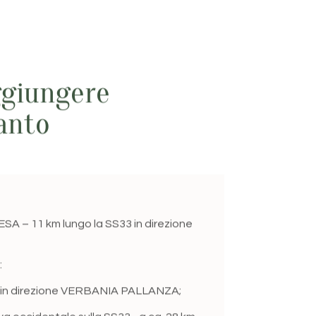
ggiungere
ranto
 11 km lungo la SS33 in direzione
:
in direzione VERBANIA PALLANZA;
va occidentale sulla SS33 - a ca. 28 km