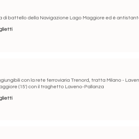
ta di battello della Navigazione Lago Maggiore ed è antistante 
glietti
ggiungibili con la rete ferroviaria
Trenord
, tratta Milano - Lave
aggiore (15') con il traghetto Laveno-Pallanza
glietti