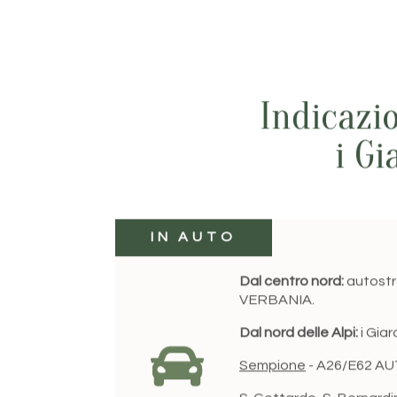
Indicazi
i Gi
IN AUTO
Dal centro nord:
autostr
VERBANIA.
Dal nord delle Alpi:
i Giar
Sempione
- A26/E62 AU
S. Gottardo, S. Bernard