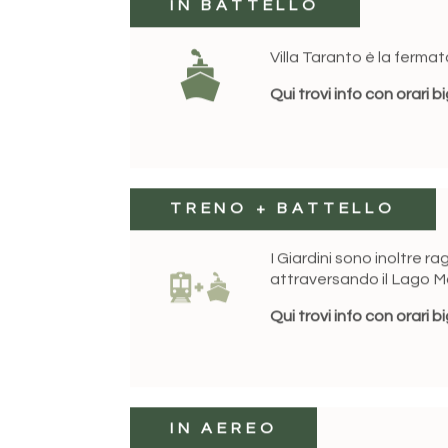
IN BATTELLO
Villa Taranto è la ferma
Qui trovi info con orari bi
TRENO + BATTELLO
I Giardini sono inoltre ra
attraversando il Lago M
Qui trovi info con orari bi
IN AEREO