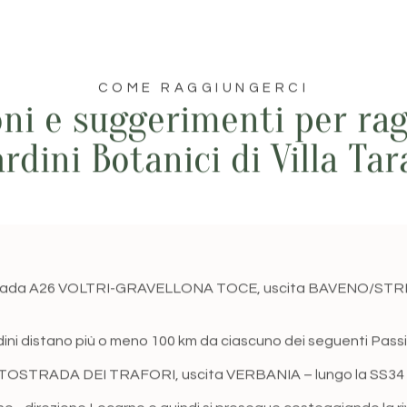
COME RAGGIUNGERCI
oni e suggerimenti per ra
ardini Botanici di Villa Ta
ada A26 VOLTRI-GRAVELLONA TOCE, uscita BAVENO/STRESA –
dini distano più o meno 100 km da ciascuno dei seguenti Passi
TOSTRADA DEI TRAFORI, uscita VERBANIA – lungo la SS34 
ino
- direzione Locarno e quindi si prosegue costeggiando la ri