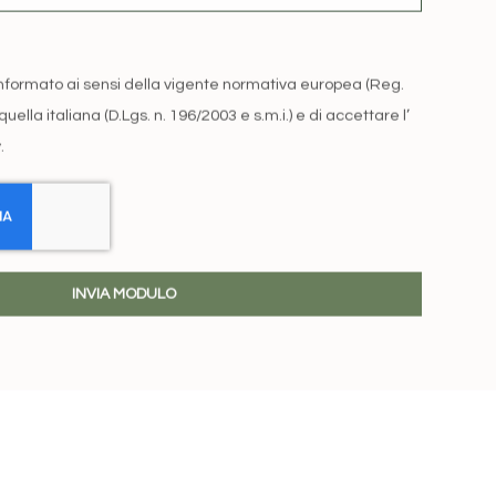
informato ai sensi della vigente normativa europea (Reg.
ella italiana (D.Lgs. n. 196/2003 e s.m.i.) e di accettare l’
y
.
INVIA MODULO