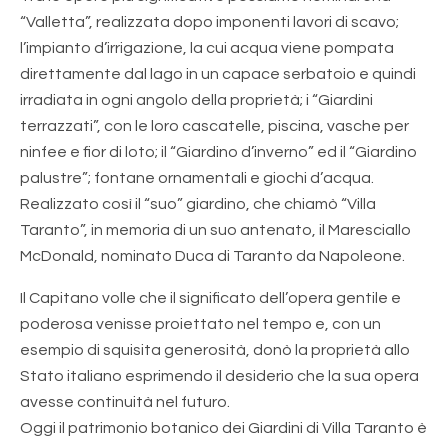
“Valletta”, realizzata dopo imponenti lavori di scavo;
l’impianto d’irrigazione, la cui acqua viene pompata
direttamente dal lago in un capace serbatoio e quindi
irradiata in ogni angolo della proprietà; i “Giardini
terrazzati”, con le loro cascatelle, piscina, vasche per
ninfee e fior di loto; il “Giardino d’inverno” ed il “Giardino
palustre”; fontane ornamentali e giochi d’acqua.
Realizzato così il “suo” giardino, che chiamò “Villa
Taranto”, in memoria di un suo antenato, il Maresciallo
McDonald, nominato Duca di Taranto da Napoleone.
Il Capitano volle che il significato dell’opera gentile e
poderosa venisse proiettato nel tempo e, con un
esempio di squisita generosità, donò la proprietà allo
Stato italiano esprimendo il desiderio che la sua opera
avesse continuità nel futuro.
Oggi il patrimonio botanico dei Giardini di Villa Taranto è