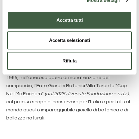
Mostra dettagli
c
o
n
Accetta tutti
s
e
Al Cap. Neil McEacharn, morto il 18 aprile 1964, le cui
n
Accetta selezionati
s
spoglie mortali riposano ora – unitamente a quelle della
o
famiglia del suo Amministratore dott. Antonio
Rifiuta
Cappelletto – in una Cappella – Mausoleo
appositamente costruita nei giardini, è subentrato dal
1965, nell’onerosa opera di manutenzione del
compendio, l’Ente Giardini Botanici Villa Taranto “Cap.
Neil Mc Eacharn”
(dal 2026 divenuto Fondazione – n.d.r.)
,
col preciso scopo di conservare per l’Italia e per tutto il
mondo questo impareggiabile gioiello di botanica e di
bellezze naturali.