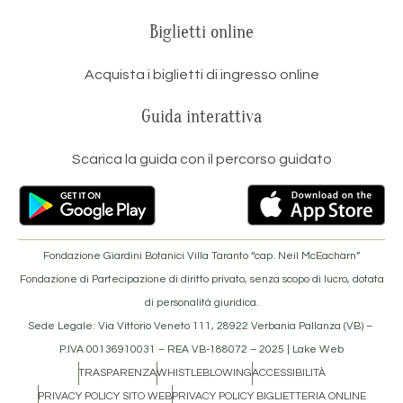
Biglietti online
Acquista i biglietti di ingresso online
Guida interattiva
Scarica la guida con il percorso guidato
Fondazione Giardini Botanici Villa Taranto “cap. Neil McEacharn”
Fondazione di Partecipazione di diritto privato, senza scopo di lucro, dotata
di personalità giuridica.
Sede Legale: Via Vittorio Veneto 111, 28922 Verbania Pallanza (VB) –
P.IVA 00136910031 – REA VB-188072 –
2025 | Lake Web
TRASPARENZA
WHISTLEBLOWING
ACCESSIBILITÀ
PRIVACY POLICY SITO WEB
PRIVACY POLICY BIGLIETTERIA ONLINE