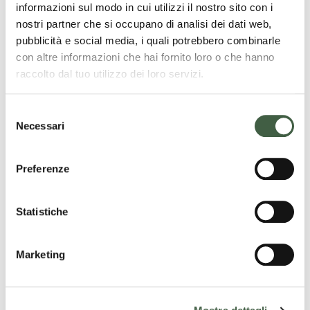
informazioni sul modo in cui utilizzi il nostro sito con i
nostri partner che si occupano di analisi dei dati web,
pubblicità e social media, i quali potrebbero combinarle
con altre informazioni che hai fornito loro o che hanno
raccolto dal tuo utilizzo dei loro servizi.
S
Necessari
e
l
e
Preferenze
z
i
o
Statistiche
n
e
Marketing
d
e
l