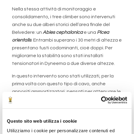
Nella stessa attività di monitoraggio e
consolidamento, i tree climber sono intervenuti
anche su due alberi storici dell’area finale del
Belvedere: un
Abies cephalonica
e una
Picea
orientalis
. Entrambi superano i 30 metri di altezza e
presentano fusti codominanti, cioè doppi. Per
migliorarne la stabilità sono stati installati
tensionatori in Dyneema a due diverse altezze.
In questo intervento sono stati utilizzati, per la
prima volta con questo tipo di cavo, anche
appositi ammortizzatori, pensati per attenuare le
forze generate dal movimento dei tronchi in
presenza di vento.
Prima di procedere, l’
Abies cephalonica
è stato
Questo sito web utilizza i cookie
sottoposto a una valutazione strumentale sia alla
Utilizziamo i cookie per personalizzare contenuti ed