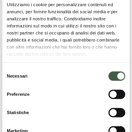
News
Utilizziamo i cookie per personalizzare contenuti ed
annunci, per fornire funzionalità dei social media e per
analizzare il nostro traffico. Condividiamo inoltre
informazioni sul modo in cui utilizzi il nostro sito con i
Archivio notizie
nostri partner che si occupano di analisi dei dati web,
pubblicità e social media, i quali potrebbero combinarle
con altre informazioni che hai fornito loro o che hanno
raccolto dal tuo utilizzo dei loro servizi.
S
Necessari
e
Eventi in programma
l
e
Preferenze
z
i
AGO
Tutto il giorno
o
Statistiche
9
Fioriture Corali
n
e
AGO
9:15
-
10:15
Marketing