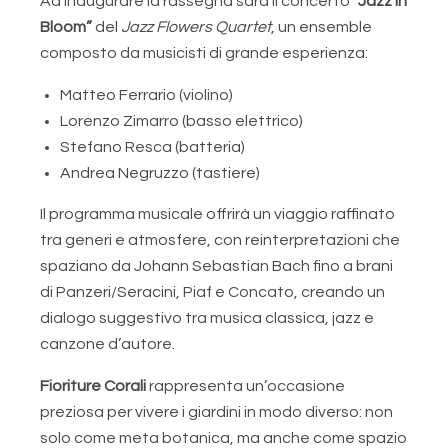
Ad inaugurare la rassegna sarà il concerto
“Jazz in
Bloom”
del
Jazz Flowers Quartet
, un ensemble
composto da musicisti di grande esperienza:
Matteo Ferrario (violino)
Lorenzo Zimarro (basso elettrico)
Stefano Resca (batteria)
Andrea Negruzzo (tastiere)
Il programma musicale offrirà un viaggio raffinato
tra generi e atmosfere, con reinterpretazioni che
spaziano da Johann Sebastian Bach fino a brani
di Panzeri/Seracini, Piaf e Concato, creando un
dialogo suggestivo tra musica classica, jazz e
canzone d’autore.
Fioriture Corali
rappresenta un’occasione
preziosa per vivere i giardini in modo diverso: non
solo come meta botanica, ma anche come spazio