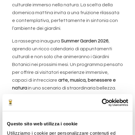
culturale immerso nella natura. La scelta della
domenica mattina invita a una fruizione rilassata
e contemplativa, perfettamente in sintonia con
l’ambiente dei giardini.
La rassegna inaugura
Summer Garden 2026
,
aprendo un ricco calendario di appuntamenti
culturali e non solo che animeranno i Giardini
Botanici nei prossimi mesi. Un programma pensato
per offrire ai visitatori esperienze immersive,
capaci di intrecciare
arte, musica, benessere e
natura
in uno scenario di straordinaria bellezza.
L’appuntamento è quindi per
domenica 12 aprile
:
prende il via una nuova stagione di fioriture… e di
emozioni in musica.
Questo sito web utilizza i cookie
Utilizziamo i cookie per personalizzare contenuti ed