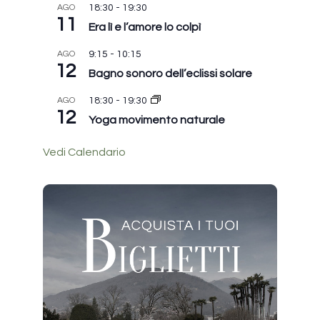
AGO
18:30
-
19:30
11
Era lì e l’amore lo colpì
AGO
9:15
-
10:15
12
Bagno sonoro dell’eclissi solare
AGO
18:30
-
19:30
12
Yoga movimento naturale
Vedi Calendario