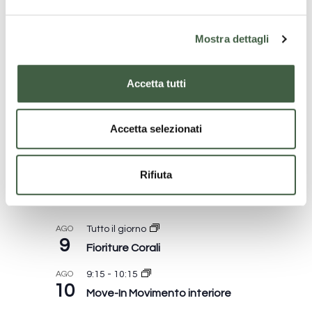
e
l
Mostra dettagli
c
Archivio notizie
o
n
Accetta tutti
s
e
n
Accetta selezionati
s
o
Eventi in programma
Rifiuta
AGO
Tutto il giorno
9
Fioriture Corali
AGO
9:15
-
10:15
10
Move-In Movimento interiore