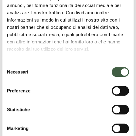
annunci, per fornire funzionalità dei social media e per
LEGGI TUTTE LE NOTIZIE
analizzare il nostro traffico. Condividiamo inoltre
informazioni sul modo in cui utilizzi il nostro sito con i
Search
nostri partner che si occupano di analisi dei dati web,
pubblicità e social media, i quali potrebbero combinarle
con altre informazioni che hai fornito loro o che hanno
raccolto dal tuo utilizzo dei loro servizi.
S
Necessari
e
Categorie
l
e
Preferenze
z
Approfondimenti
i
o
Statistiche
Appuntamenti
n
News
e
Marketing
d