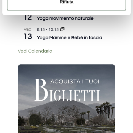
Rifiuta
AGO
18:30
-
19:30
12
Yoga movimento naturale
AGO
9:15
-
10:15
13
Yoga Mamme e Bebè in fascia
Vedi Calendario