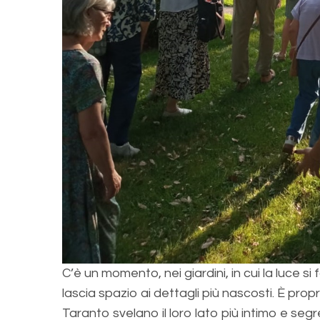
C’è un momento, nei giardini, in cui la luce si f
lascia spazio ai dettagli più nascosti. È proprio
Taranto svelano il loro lato più intimo e segr