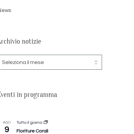
News
Archivio notizie
Eventi in programma
AGO
Tutto il giorno
9
Fioriture Corali