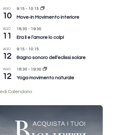
AGO
9:15
-
10:15
10
Move-In Movimento interiore
AGO
18:30
-
19:30
11
Era lì e l’amore lo colpì
AGO
9:15
-
10:15
12
Bagno sonoro dell’eclissi solare
AGO
18:30
-
19:30
12
Yoga movimento naturale
edi Calendario