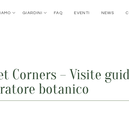
SIAMO
GIARDINI
FAQ
EVENTI
NEWS
C
t Corners – Visite gui
uratore botanico