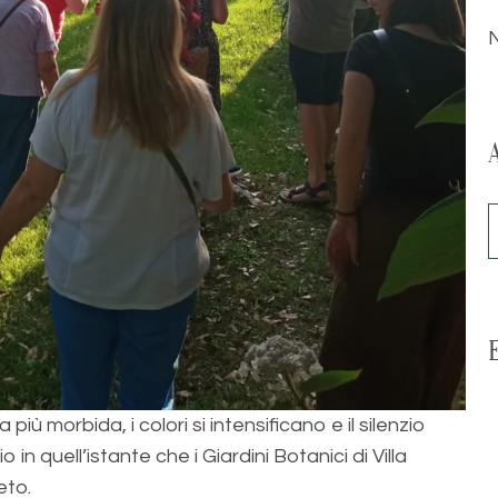
a più morbida, i colori si intensificano e il silenzio
 in quell’istante che i Giardini Botanici di Villa
eto.