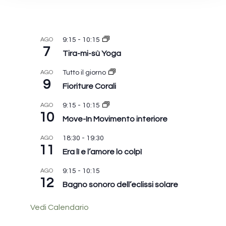
AGO
9:15
-
10:15
7
Tira-mi-sù Yoga
AGO
Tutto il giorno
9
Fioriture Corali
AGO
9:15
-
10:15
10
Move-In Movimento interiore
AGO
18:30
-
19:30
11
Era lì e l’amore lo colpì
AGO
9:15
-
10:15
12
Bagno sonoro dell’eclissi solare
Vedi Calendario