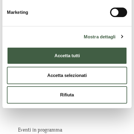
n
Categorie
e
Marketing
d
Approfondimenti
e
l
Appuntamenti
Mostra dettagli
c
o
News
n
Accetta tutti
s
e
n
Accetta selezionati
Archivio notizie
s
o
Rifiuta
Eventi in programma