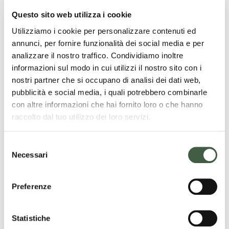
Per conoscere il calendario completo e prenotare
Questo sito web utilizza i cookie
gli appuntamenti, consulta la sezione
Eventi
del
Utilizziamo i cookie per personalizzare contenuti ed
sito e lasciati ispirare da una nuova settimana
annunci, per fornire funzionalità dei social media e per
all’insegna della natura, della cultura e del
analizzare il nostro traffico. Condividiamo inoltre
benessere.
informazioni sul modo in cui utilizzi il nostro sito con i
nostri partner che si occupano di analisi dei dati web,
pubblicità e social media, i quali potrebbero combinarle
con altre informazioni che hai fornito loro o che hanno
LEGGI TUTTE LE NOTIZIE
raccolto dal tuo utilizzo dei loro servizi.
Search
S
Necessari
e
l
e
Preferenze
z
i
o
Statistiche