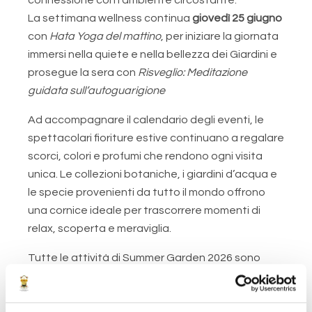
connessione con l’ambiente circostante.
La settimana wellness continua
giovedì 25 giugno
con
Hata Yoga del mattino
, per iniziare la giornata
immersi nella quiete e nella bellezza dei Giardini e
prosegue la sera con
Risveglio: Meditazione
guidata sull’autoguarigione
Ad accompagnare il calendario degli eventi, le
spettacolari fioriture estive continuano a regalare
scorci, colori e profumi che rendono ogni visita
unica. Le collezioni botaniche, i giardini d’acqua e
le specie provenienti da tutto il mondo offrono
una cornice ideale per trascorrere momenti di
relax, scoperta e meraviglia.
Tutte le attività di Summer Garden 2026 sono
incluse nel regolare biglietto d’ingresso o
nell’abbonamento.