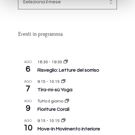
Eventi in programma
AGO
18:30
-
19:30
6
Risveglio: Letture del sorriso
AGO
9:15
-
10:15
7
Tira-mi-sù Yoga
AGO
Tutto il giorno
9
Fioriture Corali
AGO
9:15
-
10:15
10
Move-In Movimento interiore