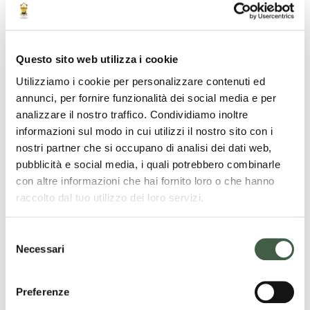
e lasciarsi sorprendere dalla bellezza che, spesso,
si rivela proprio nei dettagli.
Il 6 giugno, i Giardini Botanici di Villa Taranto
Questo sito web utilizza i cookie
apriranno quindi le loro porte a un’esperienza
Utilizziamo i cookie per personalizzare contenuti ed
dedicata alla vista, alla contemplazione e alla
annunci, per fornire funzionalità dei social media e per
scoperta: un’occasione per ricordare quanto sia
analizzare il nostro traffico. Condividiamo inoltre
prezioso imparare a guardare davvero.
informazioni sul modo in cui utilizzi il nostro sito con i
nostri partner che si occupano di analisi dei dati web,
Per partecipare alla visita guidata è richiesta la
pubblicità e social media, i quali potrebbero combinarle
prenotazione scrivendo a
info@villataranto.it
con altre informazioni che hai fornito loro o che hanno
raccolto dal tuo utilizzo dei loro servizi.
S
LEGGI TUTTE LE NOTIZIE
Necessari
e
l
Search
e
Preferenze
z