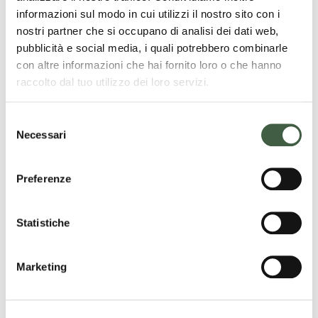
informazioni sul modo in cui utilizzi il nostro sito con i
nostri partner che si occupano di analisi dei dati web,
pubblicità e social media, i quali potrebbero combinarle
con altre informazioni che hai fornito loro o che hanno
Categorie
raccolto dal tuo utilizzo dei loro servizi.
Approfondimenti
S
Necessari
e
Appuntamenti
l
e
News
Preferenze
z
i
o
Statistiche
n
Archivio notizie
e
Marketing
d
e
l