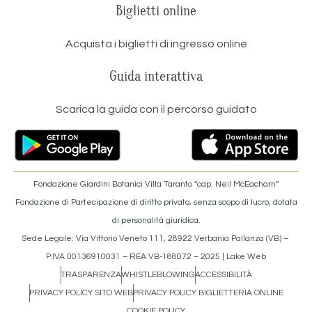
Biglietti online
Acquista i biglietti di ingresso online
Guida interattiva
Scarica la guida con il percorso guidato
Fondazione Giardini Botanici Villa Taranto “cap. Neil McEacharn”
Fondazione di Partecipazione di diritto privato, senza scopo di lucro, dotata
di personalità giuridica.
Sede Legale: Via Vittorio Veneto 111, 28922 Verbania Pallanza (VB) –
P.IVA 00136910031 – REA VB-188072 –
2025 | Lake Web
TRASPARENZA
WHISTLEBLOWING
ACCESSIBILITÀ
PRIVACY POLICY SITO WEB
PRIVACY POLICY BIGLIETTERIA ONLINE
COOKIE POLICY