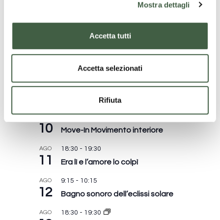
Mostra dettagli
c
o
n
Accetta tutti
Eventi in programma
s
e
n
Accetta selezionati
s
AGO
Tutto il giorno
o
9
Fioriture Corali
Rifiuta
AGO
9:15
-
10:15
10
Move-In Movimento interiore
AGO
18:30
-
19:30
11
Era lì e l’amore lo colpì
AGO
9:15
-
10:15
12
Bagno sonoro dell’eclissi solare
AGO
18:30
-
19:30